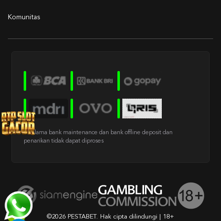
Komunitas
* Selama bank maintenance dan bank offline deposit dan
penarikan tidak dapat diproses
©2026 PESTABET. Hak cipta dilindungi | 18+