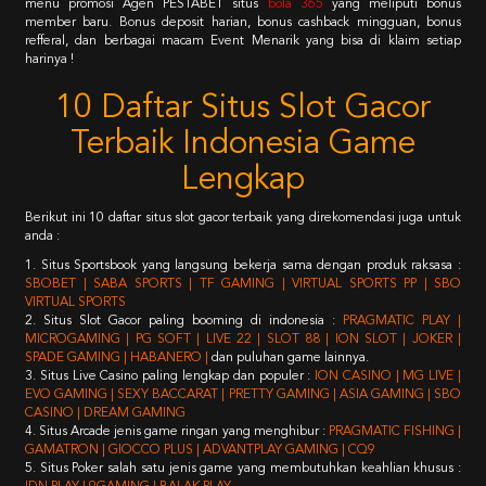
menu promosi Agen PESTABET situs
bola 365
yang meliputi bonus
member baru. Bonus deposit harian, bonus cashback mingguan, bonus
refferal, dan berbagai macam Event Menarik yang bisa di klaim setiap
harinya !
10 Daftar Situs Slot Gacor
Terbaik Indonesia Game
Lengkap
Berikut ini 10 daftar situs slot gacor terbaik yang direkomendasi juga untuk
anda :
1. Situs Sportsbook yang langsung bekerja sama dengan produk raksasa :
SBOBET | SABA SPORTS | TF GAMING | VIRTUAL SPORTS PP | SBO
VIRTUAL SPORTS
2. Situs Slot Gacor paling booming di indonesia :
PRAGMATIC PLAY |
MICROGAMING | PG SOFT | LIVE 22 | SLOT 88 | ION SLOT | JOKER |
SPADE GAMING | HABANERO |
dan puluhan game lainnya.
3. Situs Live Casino paling lengkap dan populer :
ION CASINO | MG LIVE |
EVO GAMING | SEXY BACCARAT | PRETTY GAMING | ASIA GAMING | SBO
CASINO | DREAM GAMING
4. Situs Arcade jenis game ringan yang menghibur :
PRAGMATIC FISHING |
GAMATRON | GIOCCO PLUS | ADVANTPLAY GAMING | CQ9
5. Situs Poker salah satu jenis game yang membutuhkan keahlian khusus :