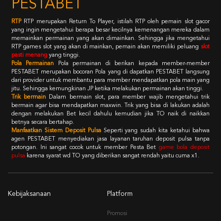
PESTABET
RTP
RTP merupakan Return To Player, istilah RTP oleh pemain slot gacor
yang ingin mengetahui berapa besar kecilnya kemenangan mereka dalam
memainkan permainan yang akan dimainkan. Sehingga jika mengetahui
RTP games slot yang akan di mainkan, pemain akan memiliki peluang
slot
pasti menang
yang tinggi.
Pola Permainan
Pola permainan di berikan kepada member-member
PESTABET merupakan bocoran Pola yang di dapatkan PESTABET langsung
dari provider untuk membantu para member mendapatkan pola main yang
jitu. Sehingga kemungkinan JP ketika melakukan permainan akan tinggi.
Trik bermain
Dalam bermain slot, para member wajib mengetahui trik
bermain agar bisa mendapatkan maxwin. Trik yang bisa di lakukan adalah
dengan melakukan Bet kecil dahulu kemudian jika TO naik di naikkan
betnya secara bertahap.
Manfaatkan Sistem Deposit Pulsa
Seperti yang sudah kita ketahui bahwa
agen PESTABET menyediakan jasa layanan taruhan deposit pulsa tanpa
potongan. Ini sangat cocok untuk member Pesta Bet
game bola deposit
pulsa
karena syarat wd TO yang diberikan sangat rendah yaitu cuma x1.
Kebijaksanaan
Platform
Promosi