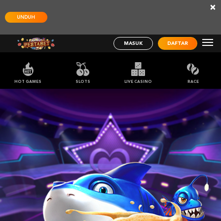
×
UNDUH
MASUK
DAFTAR
HOT GAMES
SLOTS
LIVE CASINO
RACE