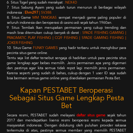
6. Situs Togel yang sudah merakyat :
NEX4D
7. Situs Sabung Ayam yang sudah turun menurun di berbagai wilayah
indonesia :
Ehm297
| SV388
8. Situs Game
MM TANGKAS
sempat menjadi game paling populer di
seluruh indonesia dan beroperasi di casino asli sejak tahun 1960an.
9. Situs Tembak Ikan merupakan permainan yang cukup trending dan
masih bisa ditemukan cukup banyak di darat :
SPADE FISHING GAMING |
PRAGMATIC PLAY FISHING | CQ9 FISHING | SPADE GAMING FISHING |
JOKER FISHING
10. Situs Game
FUNKY GAMES
yang hadir terbaru untuk menghibur para
pecinta situs game online.
Tentu saja list daftar tersebut sengaja di hadirkan untuk para pecinta situs
game lengkap agar bebas memilih. Jenis permainan apa yang digemari
dan pastinya agar kita semua tidak repot lagi memilih jenis permainan.
Karena seperti yang sudah di bahas, cukup dengan 1 user ID saja sudah
bisa bermain semua game online yang disediakan permainan Pesta Bet.
Kapan PESTABET Beroperasi
Sebagai Situs Game Lengkap Pesta
Bet
Secara resmi, PESTABET sudah melayani
daftar situs game
sejak tahun
2017 dan mendapatkan lisensi resmi beroperasi resmi kepada semua
masyarakat indonesia. Dengan didukung oleh puluhan provider raksasa
terkemuka di atas, pastinya semua member yang memilih PESTABET