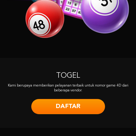
TOGEL
Kami berupaya memberikan pelayanan terbaik untuk nomor game 4D dari
beberapa vendor.
DAFTAR