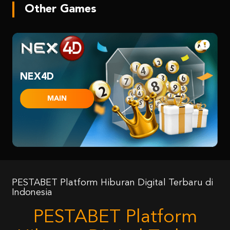
Other Games
NEX4D
MAIN
PESTABET Platform Hiburan Digital Terbaru di
Indonesia
PESTABET Platform