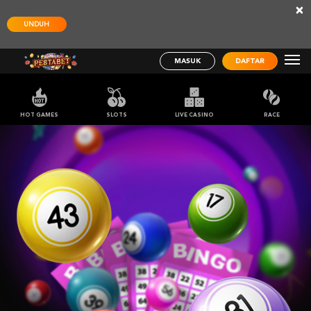
×
UNDUH
MASUK
DAFTAR
HOT GAMES
SLOTS
LIVE CASINO
RACE