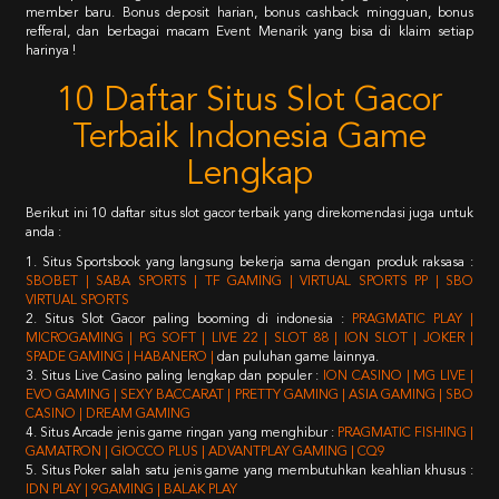
member baru. Bonus deposit harian, bonus cashback mingguan, bonus
refferal, dan berbagai macam Event Menarik yang bisa di klaim setiap
harinya !
10 Daftar Situs Slot Gacor
Terbaik Indonesia Game
Lengkap
Berikut ini 10 daftar situs slot gacor terbaik yang direkomendasi juga untuk
anda :
1. Situs Sportsbook yang langsung bekerja sama dengan produk raksasa :
SBOBET | SABA SPORTS | TF GAMING | VIRTUAL SPORTS PP | SBO
VIRTUAL SPORTS
2. Situs Slot Gacor paling booming di indonesia :
PRAGMATIC PLAY |
MICROGAMING | PG SOFT | LIVE 22 | SLOT 88 | ION SLOT | JOKER |
SPADE GAMING | HABANERO |
dan puluhan game lainnya.
3. Situs Live Casino paling lengkap dan populer :
ION CASINO | MG LIVE |
EVO GAMING | SEXY BACCARAT | PRETTY GAMING | ASIA GAMING | SBO
CASINO | DREAM GAMING
4. Situs Arcade jenis game ringan yang menghibur :
PRAGMATIC FISHING |
GAMATRON | GIOCCO PLUS | ADVANTPLAY GAMING | CQ9
5. Situs Poker salah satu jenis game yang membutuhkan keahlian khusus :
IDN PLAY | 9GAMING | BALAK PLAY