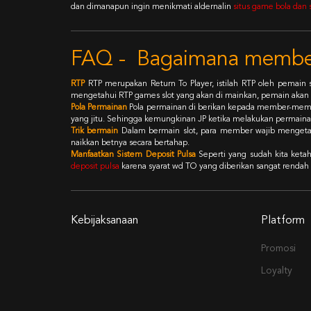
dan dimanapun ingin menikmati aldernalin
situs game bola dan s
FAQ - Bagaimana member
RTP
RTP merupakan Return To Player, istilah RTP oleh pemai
mengetahui RTP games slot yang akan di mainkan, pemain akan
Pola Permainan
Pola permainan di berikan kepada member-mem
yang jitu. Sehingga kemungkinan JP ketika melakukan permainan
Trik bermain
Dalam bermain slot, para member wajib mengetah
naikkan betnya secara bertahap.
Manfaatkan Sistem Deposit Pulsa
Seperti yang sudah kita ket
deposit pulsa
karena syarat wd TO yang diberikan sangat rendah 
Kebijaksanaan
Platform
Promosi
Loyalty