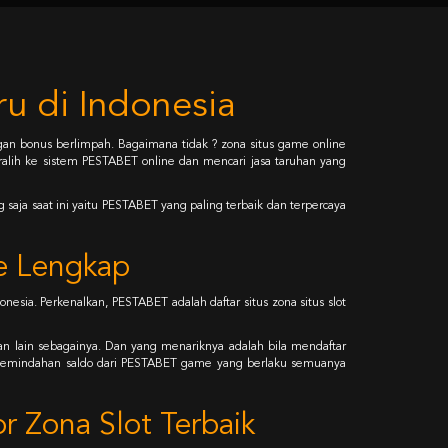
u di Indonesia
an bonus berlimpah. Bagaimana tidak ? zona situs game online
alih ke sistem PESTABET online dan mencari jasa taruhan yang
 saja saat ini yaitu PESTABET yang paling terbaik dan terpercaya
e Lengkap
esia. Perkenalkan, PESTABET adalah daftar situs zona situs slot
dan lain sebagainya. Dan yang menariknya adalah bila mendaftar
uk pemindahan saldo dari PESTABET game yang berlaku semuanya
 Zona Slot Terbaik