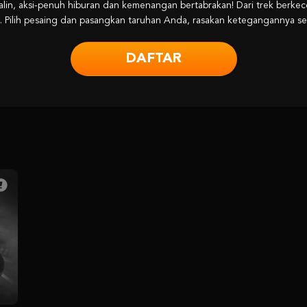
nalin, aksi-penuh hiburan dan kemenangan bertabrakan! Dari trek berke
is. Pilih pesaing dan pasangkan taruhan Anda, rasakan ketegangannya s
DAFTAR