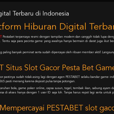
tal Terbaru di Indonesia
form Hiburan Digital Terbar
T
Pestabet terpercaya resmi dengan tampilan modern dan canggih tidak lupa deng
Tentu saja para pecinta game yang awalnya hanya bermain di darat juga ikut ber
g paling banyak peminat serta sudah dipercayai oleh ribuan member aktif. Langsung
 Situs Slot Gacor Pesta Bet Gam
cor pastinya sudah tidak asing lagi dengan agen PESTABET selaku bandar game indon
a 365 pasti menang karena deposit pulsa tanpa potongan.
e, taruhan bola, game poker online, capsa susun, togel, tembak ikan, sabung ayam 
a di akses hanya dengan 1 user ID saja loh. Tanpa harus repot lagi serta unt
 Mempercayai PESTABET slot gacor