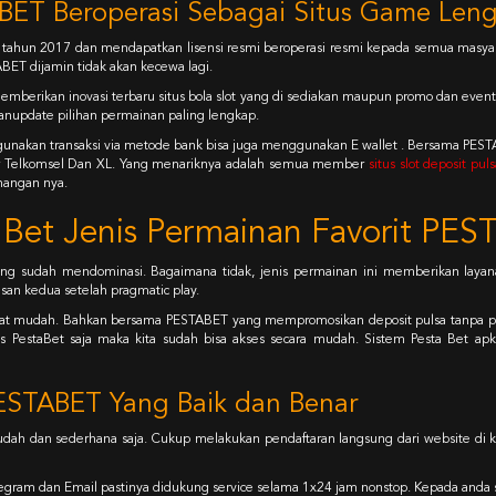
ET Beroperasi Sebagai Situs Game Leng
k tahun 2017 dan mendapatkan lisensi resmi beroperasi resmi kepada semua masyar
ET dijamin tidak akan kecewa lagi.
 memberikan inovasi terbaru situs bola slot yang di sediakan maupun promo dan eve
anupdate pilihan permainan paling lengkap.
unakan transaksi via metode bank bisa juga menggunakan E wallet . Bersama PEST
der Telkomsel Dan XL. Yang menariknya adalah semua member
situs slot deposit pu
nangan nya.
 Bet Jenis Permainan Favorit PE
 sudah mendominasi. Bagaimana tidak, jenis permainan ini memberikan layana
san kedua setelah pragmatic play.
sangat mudah. Bahkan bersama PESTABET yang mempromosikan deposit pulsa tanp
tus PestaBet saja maka kita sudah bisa akses secara mudah. Sistem Pesta Bet 
ESTABET Yang Baik dan Benar
udah dan sederhana saja. Cukup melakukan pendaftaran langsung dari website di ko
Telegram dan Email pastinya didukung service selama 1x24 jam nonstop. Kepada anda