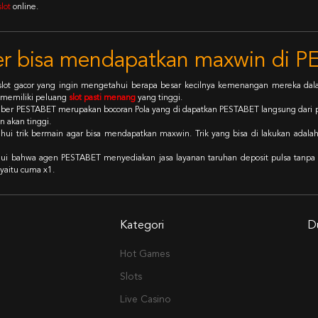
lot
online.
 bisa mendapatkan maxwin di 
n slot gacor yang ingin mengetahui berapa besar kecilnya kemenangan mereka d
 memiliki peluang
slot pasti menang
yang tinggi.
ber PESTABET merupakan bocoran Pola yang di dapatkan PESTABET langsung dari
 akan tinggi.
ui trik bermain agar bisa mendapatkan maxwin. Trik yang bisa di lakukan adala
ahui bahwa agen PESTABET menyediakan jasa layanan taruhan deposit pulsa tanpa 
yaitu cuma x1.
Kategori
D
Hot Games
Slots
Live Casino