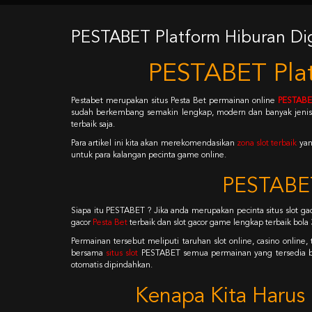
PESTABET Platform Hiburan Digi
PESTABET Plat
Pestabet merupakan situs Pesta Bet permainan online
PESTABE
sudah berkembang semakin lengkap, modern dan banyak jenis. 
terbaik saja.
Para artikel ini kita akan merekomendasikan
zona slot terbaik
yan
untuk para kalangan pecinta game online.
PESTABET
Siapa itu PESTABET ? Jika anda merupakan pecinta situs slot ga
gacor
Pesta Bet
terbaik dan slot gacor game lengkap terbaik bol
Permainan tersebut meliputi taruhan slot online, casino onlin
bersama
situs slot
PESTABET semua permainan yang tersedia bis
otomatis dipindahkan.
Kenapa Kita Harus