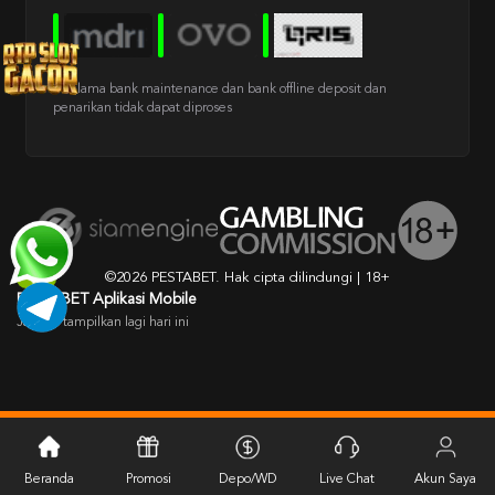
* Selama bank maintenance dan bank offline deposit dan
penarikan tidak dapat diproses
©2026 PESTABET. Hak cipta dilindungi | 18+
PESTABET Aplikasi Mobile
Jangan tampilkan lagi hari ini
Beranda
Promosi
Depo/WD
Live Chat
Akun Saya