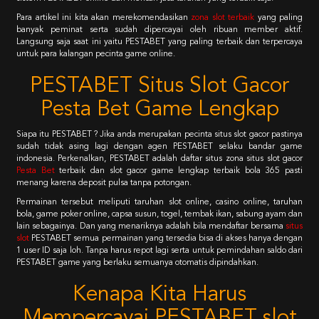
Para artikel ini kita akan merekomendasikan
zona slot terbaik
yang paling
banyak peminat serta sudah dipercayai oleh ribuan member aktif.
Langsung saja saat ini yaitu PESTABET yang paling terbaik dan terpercaya
untuk para kalangan pecinta game online.
PESTABET Situs Slot Gacor
Pesta Bet Game Lengkap
Siapa itu PESTABET ? Jika anda merupakan pecinta situs slot gacor pastinya
sudah tidak asing lagi dengan agen PESTABET selaku bandar game
indonesia. Perkenalkan, PESTABET adalah daftar situs zona situs slot gacor
Pesta Bet
terbaik dan slot gacor game lengkap terbaik bola 365 pasti
menang karena deposit pulsa tanpa potongan.
Permainan tersebut meliputi taruhan slot online, casino online, taruhan
bola, game poker online, capsa susun, togel, tembak ikan, sabung ayam dan
lain sebagainya. Dan yang menariknya adalah bila mendaftar bersama
situs
slot
PESTABET semua permainan yang tersedia bisa di akses hanya dengan
1 user ID saja loh. Tanpa harus repot lagi serta untuk pemindahan saldo dari
PESTABET game yang berlaku semuanya otomatis dipindahkan.
Kenapa Kita Harus
Mempercayai PESTABET slot