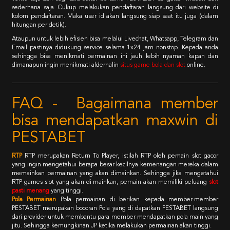
sederhana saja. Cukup melakukan pendaftaran langsung dari website di
kolom pendaftaran. Maka user id akan langsung siap saat itu juga (dalam
hitungan per detik).
Ataupun untuk lebih efisien bisa melalui Livechat, Whatsapp, Telegram dan
Email pastinya didukung service selama 1x24 jam nonstop. Kepada anda
sehingga bisa menikmati permainan ini jauh lebih nyaman kapan dan
dimanapun ingin menikmati aldernalin
situs game bola dan slot
online.
FAQ - Bagaimana member
bisa mendapatkan maxwin di
PESTABET
RTP
RTP merupakan Return To Player, istilah RTP oleh pemain slot gacor
yang ingin mengetahui berapa besar kecilnya kemenangan mereka dalam
memainkan permainan yang akan dimainkan. Sehingga jika mengetahui
RTP games slot yang akan di mainkan, pemain akan memiliki peluang
slot
pasti menang
yang tinggi.
Pola Permainan
Pola permainan di berikan kepada member-member
PESTABET merupakan bocoran Pola yang di dapatkan PESTABET langsung
dari provider untuk membantu para member mendapatkan pola main yang
jitu. Sehingga kemungkinan JP ketika melakukan permainan akan tinggi.