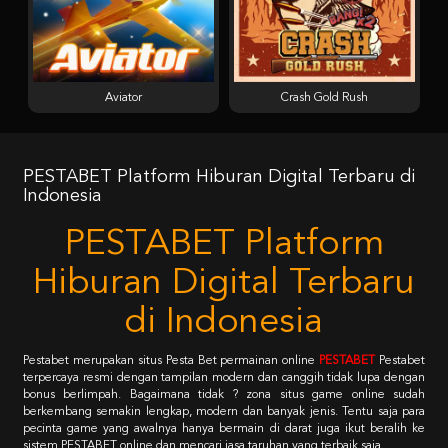
Aviator
Crash Gold Rush
PESTABET Platform Hiburan Digital Terbaru di
Indonesia
PESTABET Platform
Hiburan Digital Terbaru
di Indonesia
Pestabet merupakan situs Pesta Bet permainan online
PESTABET
Pestabet
terpercaya resmi dengan tampilan modern dan canggih tidak lupa dengan
bonus berlimpah. Bagaimana tidak ? zona situs game online sudah
berkembang semakin lengkap, modern dan banyak jenis. Tentu saja para
pecinta game yang awalnya hanya bermain di darat juga ikut beralih ke
sistem PESTABET online dan mencari jasa taruhan yang terbaik saja.