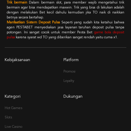
Trik bermain
Dalam bermain slot, para member wajib mengetahui trik
bermain agar bisa mendapatkan maxwin. Trik yang bisa di lakukan adalah
dengan melakukan Bet kecil dahulu kemudian jika TO naik di naikkan
betnya secara bertahap.
Manfaatkan Sistem Deposit Pulsa
Seperti yang sudah kita ketahui bahwa
agen PESTABET menyediakan jasa layanan taruhan deposit pulsa tanpa
potongan. Ini sangat cocok untuk member Pesta Bet
game bola deposit
pulsa
karena syarat wd TO yang diberikan sangat rendah yaitu cuma x1.
Kebijaksanaan
Platform
Promosi
Loyalty
Kategori
Dukungan
Hot Games
Slots
Live Casino