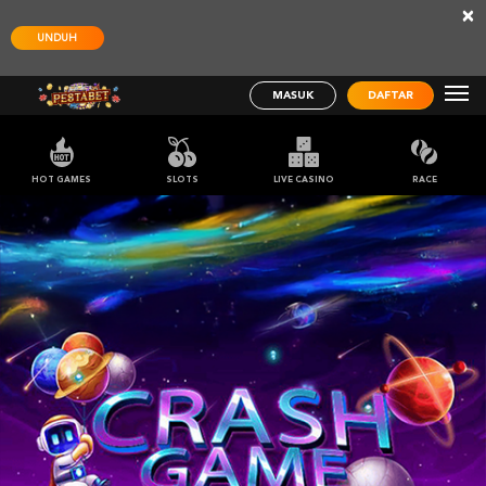
×
UNDUH
MASUK
DAFTAR
HOT GAMES
SLOTS
LIVE CASINO
RACE